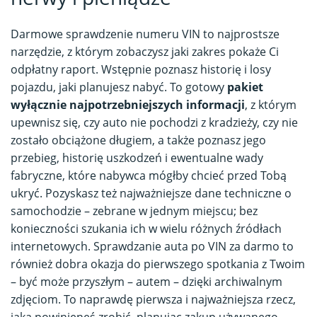
Darmowe sprawdzenie numeru VIN to najprostsze
narzędzie, z którym zobaczysz jaki zakres pokaże Ci
odpłatny raport. Wstępnie poznasz historię i losy
pojazdu, jaki planujesz nabyć. To gotowy
pakiet
wyłącznie najpotrzebniejszych informacji
, z którym
upewnisz się, czy auto nie pochodzi z kradzieży, czy nie
zostało obciążone długiem, a także poznasz jego
przebieg, historię uszkodzeń i ewentualne wady
fabryczne, które nabywca mógłby chcieć przed Tobą
ukryć. Pozyskasz też najważniejsze dane techniczne o
samochodzie – zebrane w jednym miejscu; bez
konieczności szukania ich w wielu różnych źródłach
internetowych. Sprawdzanie auta po VIN za darmo to
również dobra okazja do pierwszego spotkania z Twoim
– być może przyszłym – autem – dzięki archiwalnym
zdjęciom. To naprawdę pierwsza i najważniejsza rzecz,
jaką powinieneś zrobić, planując zakup używanego