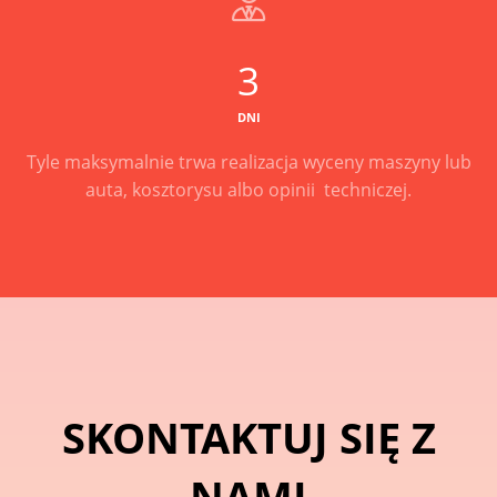
3
DNI
Tyle maksymalnie trwa realizacja wyceny maszyny lub
auta, kosztorysu albo opinii techniczej.
SKONTAKTUJ SIĘ Z
NAMI