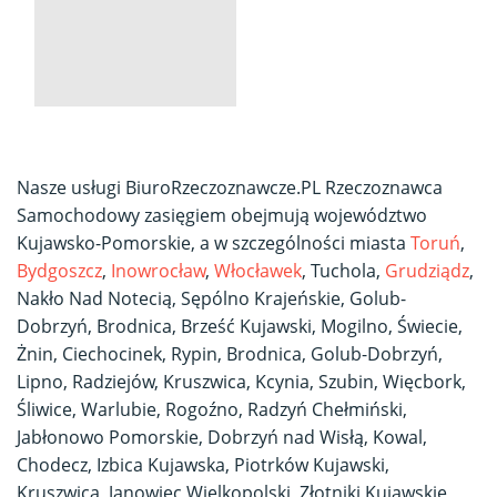
Nasze usługi BiuroRzeczoznawcze.PL Rzeczoznawca
Samochodowy zasięgiem obejmują województwo
Kujawsko-Pomorskie, a w szczególności miasta
Toruń
,
Bydgoszcz
,
Inowrocław
,
Włocławek
, Tuchola,
Grudziądz
,
Nakło Nad Notecią, Sępólno Krajeńskie, Golub-
Dobrzyń, Brodnica, Brześć Kujawski, Mogilno
, Świecie,
Żnin, Ciechocinek, Rypin, Brodnica, Golub-Dobrzyń,
Lipno, Radziejów, Kruszwica, Kcynia, Szubin, Więcbork,
Śliwice, Warlubie, Rogoźno, Radzyń Chełmiński,
Jabłonowo Pomorskie, Dobrzyń nad Wisłą, Kowal,
Chodecz, Izbica Kujawska, Piotrków Kujawski,
Kruszwica, Janowiec Wielkopolski, Złotniki Kujawskie,