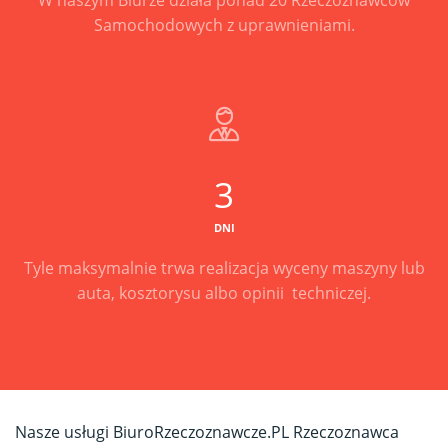
Samochodowych z uprawnieniami.
3
DNI
Tyle maksymalnie trwa realizacja wyceny maszyny lub
auta, kosztorysu albo opinii techniczej.
Nasze usługi BiuroRzeczoznawcze.PL Rzeczoznawca