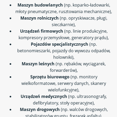
Maszyn budowlanych
(np. koparko-ładowarki,
młoty pneumatyczne, rusztowania mechaniczne),
Maszyn rolniczych
(np. opryskiwacze, pługi,
sieczkarnie),
Urządzeń firmowych
(np. linie produkcyjne,
kompresory przemysłowe, generatory prądu),
Pojazdów specjalistycznych
(np.
betonomieszarki, pojazdy do wywozu odpadów,
holowniki),
Maszyn leśnych
(np. rębaków, wyciągarek,
forwarderów),
Sprzętu biurowego
(np. monitory
wielkoformatowe, serwery danych, skanery
wielofunkcyjne),
Urządzeń medycznych
(np. ultrasonografy,
defibrylatory, stoły operacyjne),
Maszyn drogowych
(np. walców drogowych,
stabilizatorów gruntu, frezarek asfaltu).